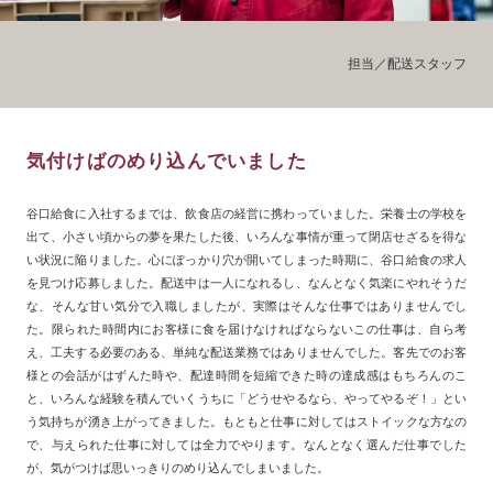
担当／配送スタッフ
気付けばのめり込んでいました
谷口給食に入社するまでは、飲食店の経営に携わっていました。栄養士の学校を
出て、小さい頃からの夢を果たした後、いろんな事情が重って閉店せざるを得な
い状況に陥りました。心にぽっかり穴が開いてしまった時期に、谷口給食の求人
を見つけ応募しました。配送中は一人になれるし、なんとなく気楽にやれそうだ
な、そんな甘い気分で入職しましたが、実際はそんな仕事ではありませんでし
た。限られた時間内にお客様に食を届けなければならないこの仕事は、自ら考
え、工夫する必要のある、単純な配送業務ではありませんでした。客先でのお客
様との会話がはずんた時や、配達時間を短縮できた時の達成感はもちろんのこ
と、いろんな経験を積んでいくうちに「どうせやるなら、やってやるぞ！」とい
う気持ちが湧き上がってきました。もともと仕事に対してはストイックな方なの
で、与えられた仕事に対しては全力でやります。なんとなく選んだ仕事でした
が、気がつけば思いっきりのめり込んでしまいました。